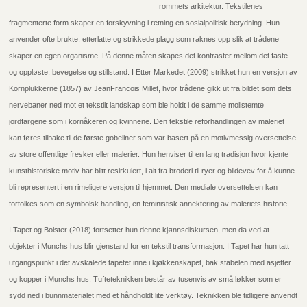
rommets arkitektur. Tekstilenes
fragmenterte form skaper en forskyvning i retning en sosialpolitisk betydning. Hun
anvender ofte brukte, etterlatte og strikkede plagg som raknes opp slik at trådene
skaper en egen organisme. På denne måten skapes det kontraster mellom det faste
og oppløste, bevegelse og stillstand. I Etter Markedet (2009) strikket hun en versjon av
Kornplukkerne (1857) av JeanFrancois Millet, hvor trådene gikk ut fra bildet som dets
nervebaner ned mot et tekstilt landskap som ble holdt i de samme mollstemte
jordfargene som i kornåkeren og kvinnene. Den tekstile reforhandlingen av maleriet
kan føres tilbake til de første gobeliner som var basert på en motivmessig oversettelse
av store offentlige fresker eller malerier. Hun henviser til en lang tradisjon hvor kjente
kunsthistoriske motiv har blitt resirkulert, i alt fra broderi til ryer og bildevev for å kunne
bli representert i en rimeligere versjon til hjemmet. Den mediale oversettelsen kan
fortolkes som en symbolsk handling, en feministisk annektering av maleriets historie.
I Tapet og Bolster (2018) fortsetter hun denne kjønnsdiskursen, men da ved at
objekter i Munchs hus blir gjenstand for en tekstil transformasjon. I Tapet har hun tatt
utgangspunkt i det avskalede tapetet inne i kjøkkenskapet, bak stabelen med asjetter
og kopper i Munchs hus. Tufteteknikken består av tusenvis av små løkker som er
sydd ned i bunnmaterialet med et håndholdt lite verktøy. Teknikken ble tidligere anvendt