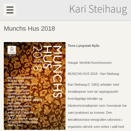
Munchs Hus 2018
Tone Lyngstad Nyås
Haugar Vestfold Kunstmuseum
MUNCHS HUS 2018 - Kari Steihaug
Kari Steihaug (f. 1962) arbeider med
installasjoner som tar utgangspunkt
hverdagslige tekstiler og
håndverkstradisjoner som i hovedsak har
vært praktisert av kvinner. Den
tekstilhistoriske etnografien utforskes i
organiske uttrykk som settes i spill med